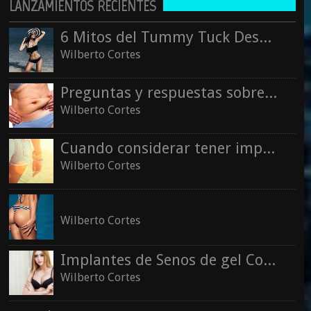
LANZAMIENTOS RECIENTES
Wilberto Cortes
See all
6 Mitos del Tummy Tuck Desmentidos
Wilberto Cortes
Preguntas y respuestas sobre la liposucción
Wilberto Cortes
Cuando considerar tener implantes de glúteos
Wilberto Cortes
Wilberto Cortes
Implantes de Senos de gel Cohesivo
Wilberto Cortes