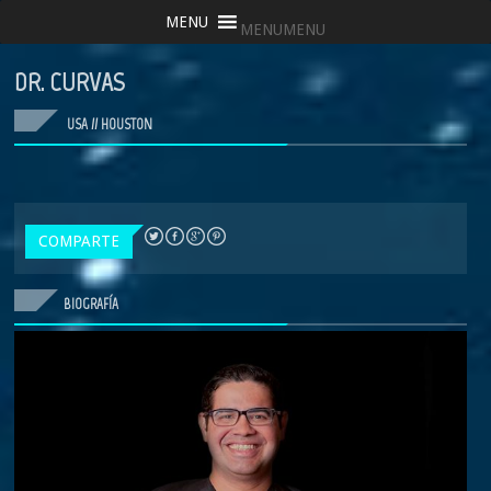
MENU
MENU
DR. CURVAS
USA // HOUSTON
COMPARTE
BIOGRAFÍA