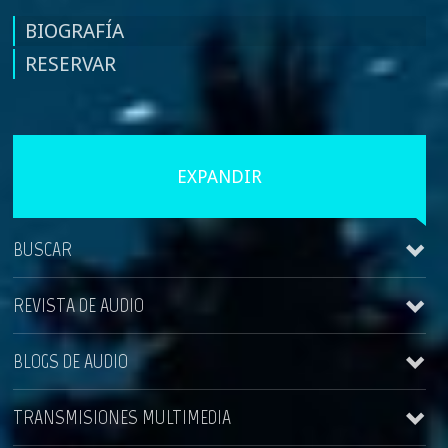
BIOGRAFÍA
RESERVAR
EXPANDIR
BUSCAR
REVISTA DE AUDIO
BLOGS DE AUDIO
See all
TRANSMISIONES MULTIMEDIA
Implantes de Senos de gel Cohesivo
Wilberto Cortes